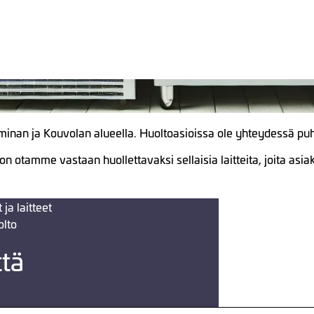
aminan ja Kouvolan alueella. Huoltoasioissa ole yhteydessä pu
n otamme vastaan huollettavaksi sellaisia laitteita, joita asi
ja laitteet
olto
tä