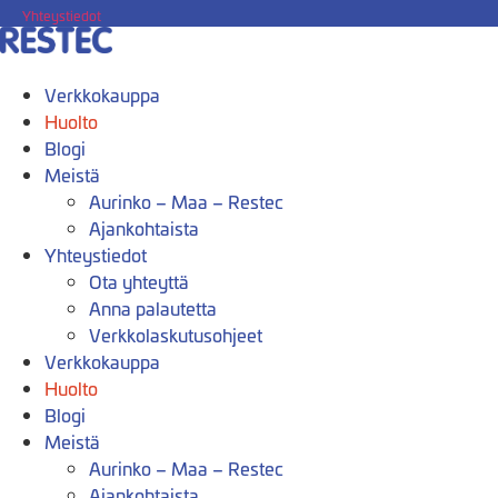
Mene
Yhteystiedot
sisältöön
Verkkokauppa
Huolto
Blogi
Meistä
Aurinko – Maa – Restec
Ajankohtaista
Yhteystiedot
Ota yhteyttä
Anna palautetta
Verkkolaskutusohjeet
Verkkokauppa
Huolto
Blogi
Meistä
Aurinko – Maa – Restec
Ajankohtaista