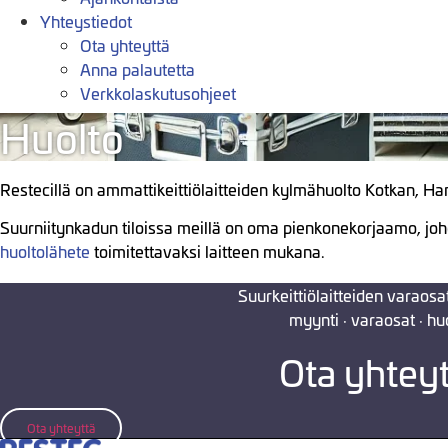
Yhteystiedot
Ota yhteyttä
Anna palautetta
Verkkolaskutusohjeet
Huolto
Restecillä on ammattikeittiölaitteiden kylmähuolto Kotkan, H
Suurniitynkadun tiloissa meillä on oma pienkonekorjaamo, joho
huoltolähete
toimitettavaksi laitteen mukana.
Suurkeittiölaitteiden varaosat 
myynti · varaosat · hu
Ota yhteyt
Ota yhteyttä