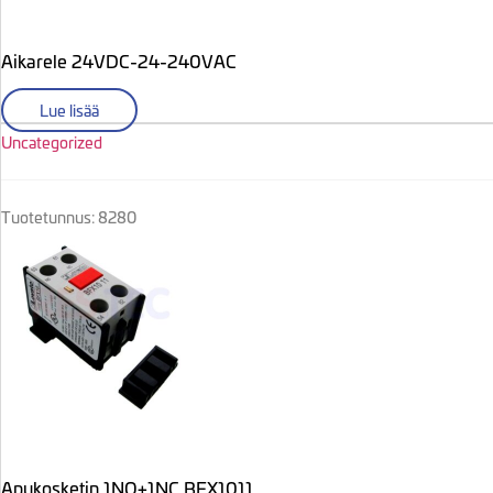
Aikarele 24VDC-24-240VAC
Lue lisää
Uncategorized
Tuotetunnus: 8280
Apukosketin 1NO+1NC BFX1011