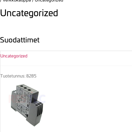
Uncategorized
Suodattimet
Uncategorized
Tuotetunnus: 8285