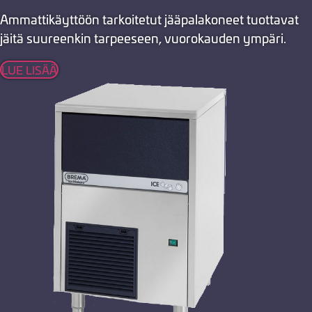
Ammattikäyttöön tarkoitetut jääpalakoneet tuottavat
jäitä suureenkin tarpeeseen, vuorokauden ympäri.
LUE LISÄÄ