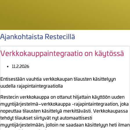
Ajankohtaista Restecillä
Verkkokauppaintegraatio on käytössä
11.2.2026
Entisestään vauhtia verkkokaupan tilausten käsittelyyn
uudella rajapintaintegraatiolla
Restecin verkkokauppa on ottanut hiljattain käyttöön uuden
myyntijärjestelmä–verkkokauppa -rajapintaintegraation, joka
nopeuttaa tilausten käsittelyä merkittävästi. Verkkokaupassa
tehdyt tilaukset siirtyvät nyt automaattisesti
myyntijärjestelmään, jolloin ne saadaan käsittelyyn heti ilman