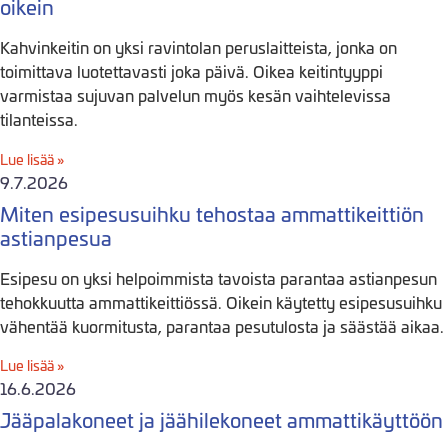
oikein
Kahvinkeitin on yksi ravintolan peruslaitteista, jonka on
toimittava luotettavasti joka päivä. Oikea keitintyyppi
varmistaa sujuvan palvelun myös kesän vaihtelevissa
tilanteissa.
Lue lisää »
9.7.2026
Miten esipesusuihku tehostaa ammattikeittiön
astianpesua
Esipesu on yksi helpoimmista tavoista parantaa astianpesun
tehokkuutta ammattikeittiössä. Oikein käytetty esipesusuihku
vähentää kuormitusta, parantaa pesutulosta ja säästää aikaa.
Lue lisää »
16.6.2026
Jääpalakoneet ja jäähilekoneet ammattikäyttöön