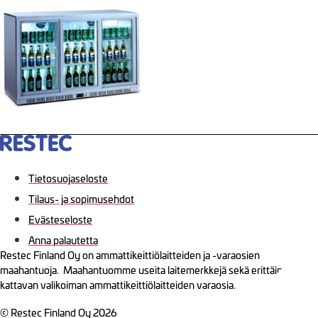
Tietosuojaseloste
Tilaus- ja sopimusehdot
Evästeseloste
Anna palautetta
Restec Finland Oy on ammattikeittiölaitteiden ja -varaosien
maahantuoja. Maahantuomme useita laitemerkkejä sekä erittäin
kattavan valikoiman ammattikeittiölaitteiden varaosia.
© Restec Finland Oy 2026