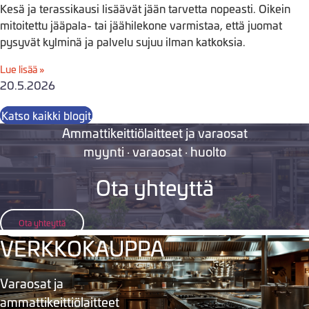
Kesä ja terassikausi lisäävät jään tarvetta nopeasti. Oikein
mitoitettu jääpala- tai jäähilekone varmistaa, että juomat
pysyvät kylminä ja palvelu sujuu ilman katkoksia.
Lue lisää »
20.5.2026
Katso kaikki blogit
Ammattikeittiölaitteet ja varaosat
myynti · varaosat · huolto
Ota yhteyttä
Ota yhteyttä
VERKKOKAUPPA
Varaosat ja
ammattikeittiölaitteet