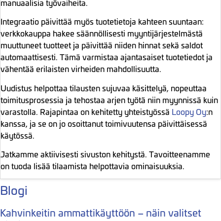
manuaalisia työvaiheita.
Integraatio päivittää myös tuotetietoja kahteen suuntaan:
verkkokauppa hakee säännöllisesti myyntijärjestelmästä
muuttuneet tuotteet ja päivittää niiden hinnat sekä saldot
automaattisesti. Tämä varmistaa ajantasaiset tuotetiedot ja
vähentää erilaisten virheiden mahdollisuutta.
Uudistus helpottaa tilausten sujuvaa käsittelyä, nopeuttaa
toimitusprosessia ja tehostaa arjen työtä niin myynnissä kuin
varastolla. Rajapintaa on kehitetty yhteistyössä
Loopy Oy
:n
kanssa, ja se on jo osoittanut toimivuutensa päivittäisessä
käytössä.
Jatkamme aktiivisesti sivuston kehitystä. Tavoitteenamme
on tuoda lisää tilaamista helpottavia ominaisuuksia.
Blogi
Kahvinkeitin ammattikäyttöön – näin valitset