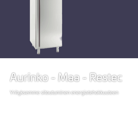
Aurinko - Maa - Restec
Yrityksemme sitoutuminen energiatehokkuuteen