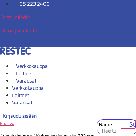
Mene
05 223 2400
sisältöön
Yhteystiedot
Anna palautetta
Verkkokauppa
Laitteet
Varaosat
Verkkokauppa
Laitteet
Varaosat
Kirjaudu sisään
Su
Name
Etusivu
/
Verkkokauppa
/
Korkeajännite sulake 333 mm