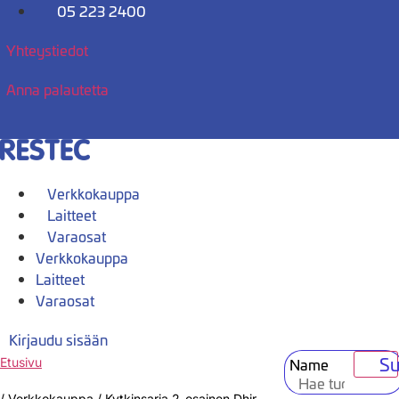
Mene
05 223 2400
sisältöön
Yhteystiedot
Anna palautetta
Verkkokauppa
Laitteet
Varaosat
Verkkokauppa
Laitteet
Varaosat
Kirjaudu sisään
Su
Name
Etusivu
/
Verkkokauppa
/
Kytkinsarja 2-osainen Dhir