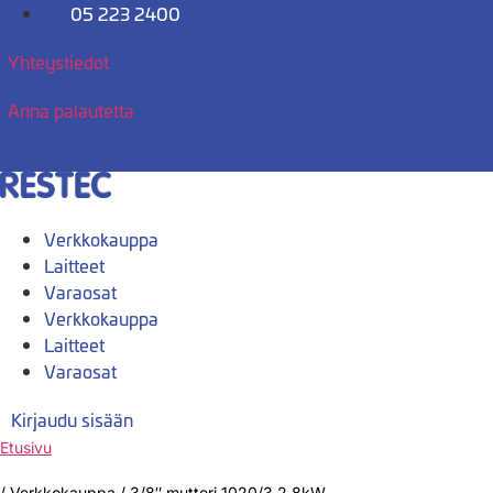
Mene
05 223 2400
sisältöön
Yhteystiedot
Anna palautetta
Verkkokauppa
Laitteet
Varaosat
Verkkokauppa
Laitteet
Varaosat
Kirjaudu sisään
Etusivu
/
Verkkokauppa
/
3/8″ mutteri 1020/3 2,8kW