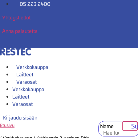
Mene
05 223 2400
sisältöön
Yhteystiedot
Anna palautetta
Verkkokauppa
Laitteet
Varaosat
Verkkokauppa
Laitteet
Varaosat
Kirjaudu sisään
Su
Name
Etusivu
/
Verkkokauppa
/
Kytkinsarja 3-osainen Dhir