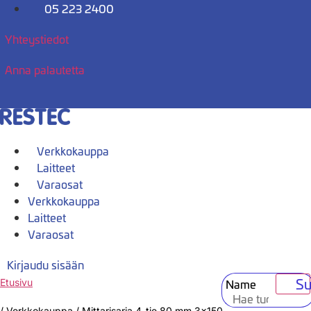
Mene
05 223 2400
sisältöön
Yhteystiedot
Anna palautetta
Verkkokauppa
Laitteet
Varaosat
Verkkokauppa
Laitteet
Varaosat
Kirjaudu sisään
Su
Name
Etusivu
/
Verkkokauppa
/
Mittarisarja 4-tie 80 mm 3×150