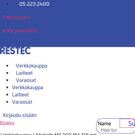
Mene
05 223 2400
sisältöön
Yhteystiedot
Anna palautetta
Verkkokauppa
Laitteet
Varaosat
Verkkokauppa
Laitteet
Varaosat
Kirjaudu sisään
Su
Name
Etusivu
/
Verkkokauppa
/
Aikakello M2 2CO 16A 120 min