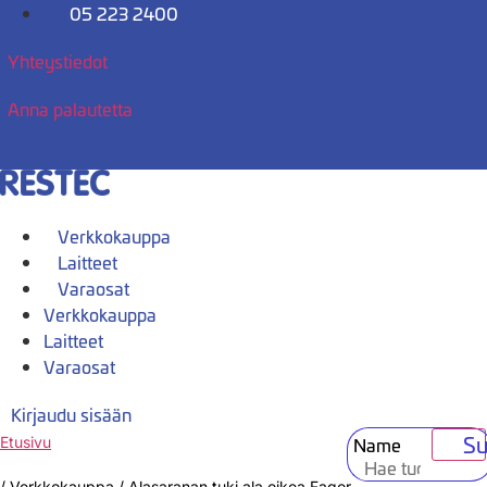
Mene
05 223 2400
sisältöön
Yhteystiedot
Anna palautetta
Verkkokauppa
Laitteet
Varaosat
Verkkokauppa
Laitteet
Varaosat
Kirjaudu sisään
Su
Name
Etusivu
/
Verkkokauppa
/
Alasaranan tuki ala oikea Fagor