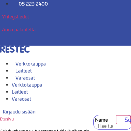
Mene
05 223 2400
sisältöön
Yhteystiedot
Anna palautetta
Verkkokauppa
Laitteet
Varaosat
Verkkokauppa
Laitteet
Varaosat
Kirjaudu sisään
Su
Name
Etusivu
/
Verkkokauppa
/
Alasaranan tuki,ylä oikea-ala