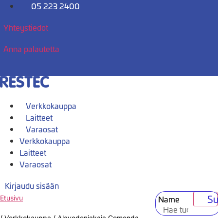
Mene
05 223 2400
sisältöön
Yhteystiedot
Anna palautetta
Verkkokauppa
Laitteet
Varaosat
Verkkokauppa
Laitteet
Varaosat
Kirjaudu sisään
Su
Name
Etusivu
/
Verkkokauppa
/
Alavedenjakaja Comenda