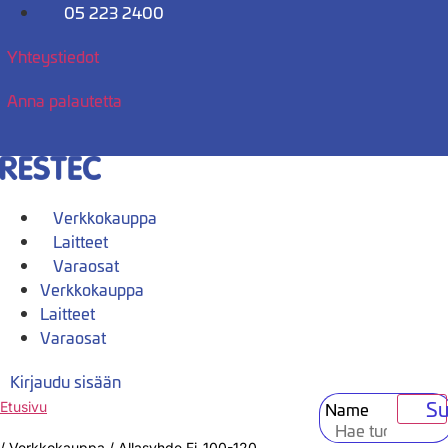
Mene
05 223 2400
sisältöön
Yhteystiedot
Anna palautetta
Verkkokauppa
Laitteet
Varaosat
Verkkokauppa
Laitteet
Varaosat
Kirjaudu sisään
Su
Name
Etusivu
/
Verkkokauppa
/
Allasyhde Fi-100-120