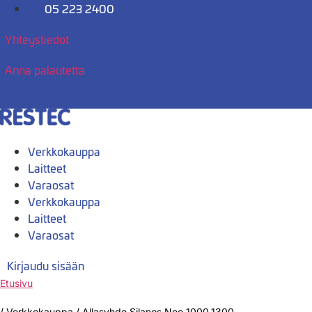
Mene
05 223 2400
sisältöön
Yhteystiedot
Anna palautetta
Verkkokauppa
Laitteet
Varaosat
Verkkokauppa
Laitteet
Varaosat
Kirjaudu sisään
Etusivu
/
Verkkokauppa
/
Allasyhde Silanos Neo 1000,1300