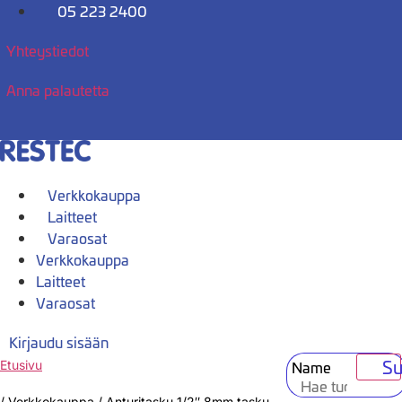
Mene
05 223 2400
sisältöön
Yhteystiedot
Anna palautetta
Verkkokauppa
Laitteet
Varaosat
Verkkokauppa
Laitteet
Varaosat
Kirjaudu sisään
Su
Name
Etusivu
/
Verkkokauppa
/
Anturitasku 1/2″ 8mm tasku