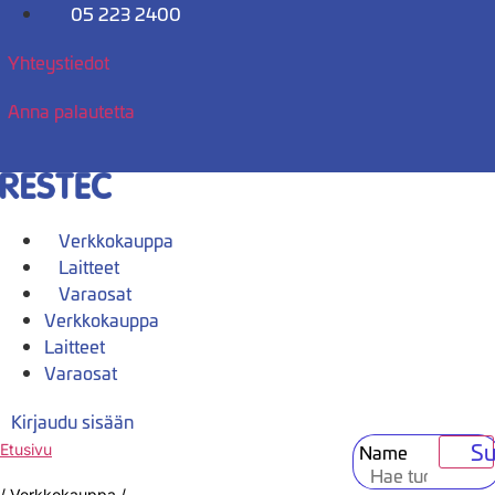
Mene
05 223 2400
sisältöön
Yhteystiedot
Anna palautetta
Verkkokauppa
Laitteet
Varaosat
Verkkokauppa
Laitteet
Varaosat
Kirjaudu sisään
Su
Name
Etusivu
/
Verkkokauppa
/