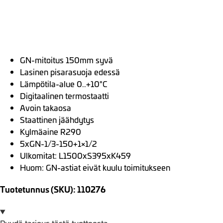
GN-mitoitus 150mm syvä
Lasinen pisarasuoja edessä
Lämpötila-alue 0..+10°C
Digitaalinen termostaatti
Avoin takaosa
Staattinen jäähdytys
Kylmäaine R290
5xGN-1/3-150+1×1/2
Ulkomitat: L1500xS395xK459
Huom: GN-astiat eivät kuulu toimitukseen
Tuotetunnus (SKU): 110276