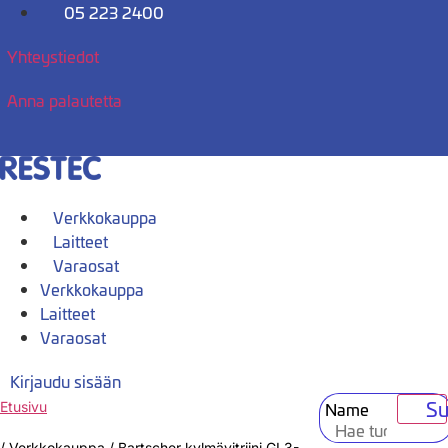
Mene
05 223 2400
sisältöön
Yhteystiedot
Anna palautetta
Verkkokauppa
Laitteet
Varaosat
Verkkokauppa
Laitteet
Varaosat
Kirjaudu sisään
Su
Name
Etusivu
/
Verkkokauppa
/
Bartscher kylmävitriini GL3-