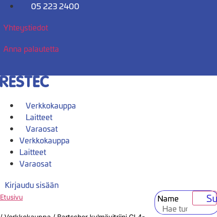
Mene
05 223 2400
sisältöön
Yhteystiedot
Anna palautetta
Verkkokauppa
Laitteet
Varaosat
Verkkokauppa
Laitteet
Varaosat
Kirjaudu sisään
Su
Name
Etusivu
/
Verkkokauppa
/
Bartscher kylmävitriini GL4-