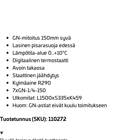
GN-mitoitus 150mm syvä
Lasinen pisarasuoja edessä
Lämpötila-alue 0..+10°C
Digitaalinen termostaatti
Avoin takaosa
Staattinen jäähdytys
Kylmäaine R290
7xGN-1/4-150
Ulkomitat: L1500xS335xK459
Huom: GN-astiat eivät kuulu toimitukseen
Tuotetunnus (SKU): 110272