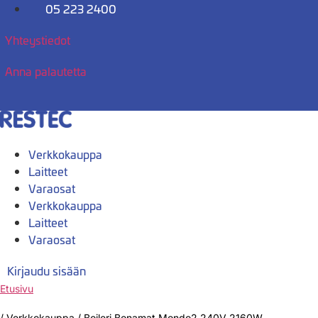
Mene
05 223 2400
sisältöön
Yhteystiedot
Anna palautetta
Verkkokauppa
Laitteet
Varaosat
Verkkokauppa
Laitteet
Varaosat
Kirjaudu sisään
Etusivu
/
Verkkokauppa
/
Boileri Bonamat Mondo2 240V 2160W