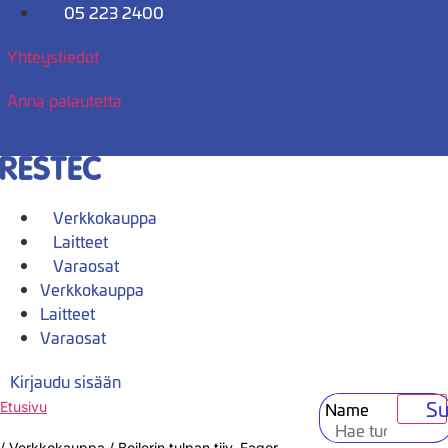
Mene
05 223 2400
sisältöön
Yhteystiedot
Anna palautetta
Verkkokauppa
Laitteet
Varaosat
Verkkokauppa
Laitteet
Varaosat
Kirjaudu sisään
Su
Name
Etusivu
/
Verkkokauppa
/
Boilerin tulpan tiiv. Fagor