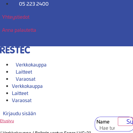
Mene
05 223 2400
sisältöön
Yhteystiedot
Anna palautetta
Verkkokauppa
Laitteet
Varaosat
Verkkokauppa
Laitteet
Varaosat
Kirjaudu sisään
Su
Name
Etusivu
/
Verkkokauppa
/
Boilerin vastus Fagor LVC-21