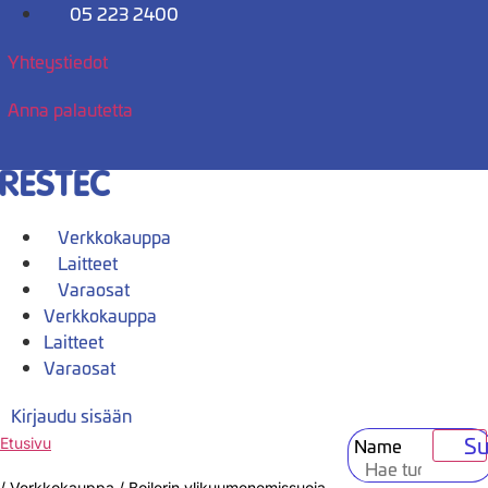
Mene
05 223 2400
sisältöön
Yhteystiedot
Anna palautetta
Verkkokauppa
Laitteet
Varaosat
Verkkokauppa
Laitteet
Varaosat
Kirjaudu sisään
Su
Name
Etusivu
/
Verkkokauppa
/
Boilerin ylikuumenemissuoja