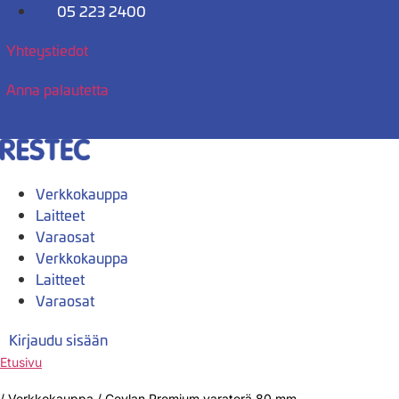
Mene
05 223 2400
sisältöön
Yhteystiedot
Anna palautetta
Verkkokauppa
Laitteet
Varaosat
Verkkokauppa
Laitteet
Varaosat
Kirjaudu sisään
Etusivu
/
Verkkokauppa
/
Ceylan Premium varaterä 80 mm