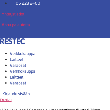
Mene
05 223 2400
sisältöön
Yhteystiedot
Anna palautetta
Verkkokauppa
Laitteet
Varaosat
Verkkokauppa
Laitteet
Varaosat
Kirjaudu sisään
Etusivu
/
Verkkokauppa
/
Comenda huuhtelusuuttimen tiiviste 6,75mm