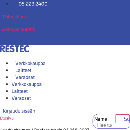
Mene
05 223 2400
sisältöön
Yhteystiedot
Anna palautetta
Verkkokauppa
Laitteet
Varaosat
Verkkokauppa
Laitteet
Varaosat
Kirjaudu sisään
Su
Name
Etusivu
/
Verkkokauppa
/
Danfoss suutin 04 068-2007