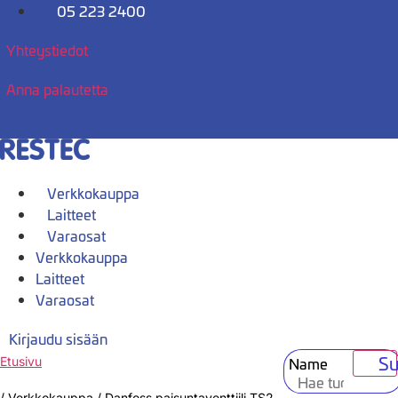
Mene
05 223 2400
sisältöön
Yhteystiedot
Anna palautetta
Verkkokauppa
Laitteet
Varaosat
Verkkokauppa
Laitteet
Varaosat
Kirjaudu sisään
Su
Name
Etusivu
/
Verkkokauppa
/
Danfoss paisuntaventtiili TS2