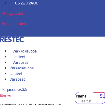
Mene
05 223 2400
sisältöön
Yhteystiedot
Anna palautetta
Verkkokauppa
Laitteet
Varaosat
Verkkokauppa
Laitteet
Varaosat
Kirjaudu sisään
Su
Name
Etusivu
/
Verkkokauppa
/
DIETA yhdistelmäuuni