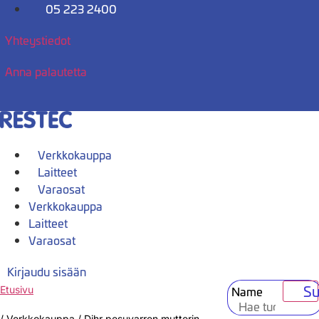
Mene
05 223 2400
sisältöön
Yhteystiedot
Anna palautetta
Verkkokauppa
Laitteet
Varaosat
Verkkokauppa
Laitteet
Varaosat
Kirjaudu sisään
Su
Name
Etusivu
/
Verkkokauppa
/
Dihr pesuvarren mutterin