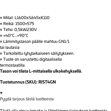
¤ Mitat: L1600xS645xK110
¤ Reikä: 1500×575
¤ Teho: 0,5kW230V
¤ +40°C…+90°C
¤ Lämmitystason päälle mahtuu GN1/1
tai lautasia
¤ Tarkoitettu lyhytaikaiseen säilytykseen.
¤ Tuote on varustettu digitaalisella
termostaatilla
Tason voi tilata L-mittaisella ulkokehyksellä.
Tuotetunnus (SKU): RIST4GN
Pyydä tarjous tästä tuotteesta
Täytä alla oleva lomake ja lähetämme tarjouksen tuotteesta