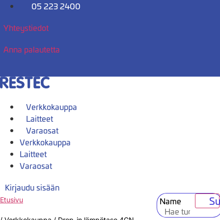
Mene
05 223 2400
sisältöön
Yhteystiedot
Anna palautetta
Verkkokauppa
Laitteet
Varaosat
Verkkokauppa
Laitteet
Varaosat
Kirjaudu sisään
Su
Name
Etusivu
/
Verkkokauppa
/
Drop-in lämpötaso 4GN