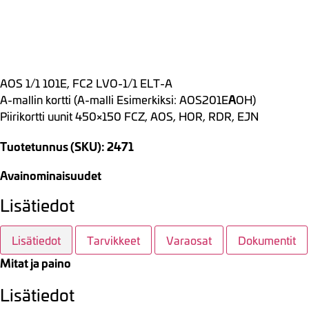
AOS 1/1 101E, FC2 LVO-1/1 ELT-A
A
A-mallin kortti (A-malli Esimerkiksi: AOS201E
OH)
Piirikortti uunit 450×150 FCZ, AOS, HOR, RDR, EJN
Tuotetunnus (SKU): 2471
Avainominaisuudet
Lisätiedot
Lisätiedot
Tarvikkeet
Varaosat
Dokumentit
Mitat ja paino
Lisätiedot