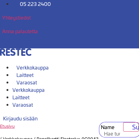
Mene
05 223 2400
sisältöön
Yhteystiedot
Anna palautetta
Verkkokauppa
Laitteet
Varaosat
Verkkokauppa
Laitteet
Varaosat
Kirjaudu sisään
Su
Name
Etusivu
/
Verkkokauppa
/
Panelikortti Electrolux 0C0043