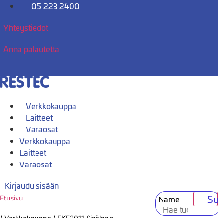
Mene
05 223 2400
sisältöön
Yhteystiedot
Anna palautetta
Verkkokauppa
Laitteet
Varaosat
Verkkokauppa
Laitteet
Varaosat
Kirjaudu sisään
Su
Name
Etusivu
/
Verkkokauppa
/
EKF2011 Sisälasin