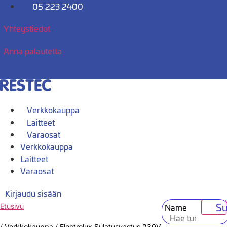
Mene
05 223 2400
sisältöön
Yhteystiedot
Anna palautetta
Verkkokauppa
Laitteet
Varaosat
Verkkokauppa
Laitteet
Varaosat
Kirjaudu sisään
Su
Name
Etusivu
/
Verkkokauppa
/
Electrolux Sulatusvastus 230V