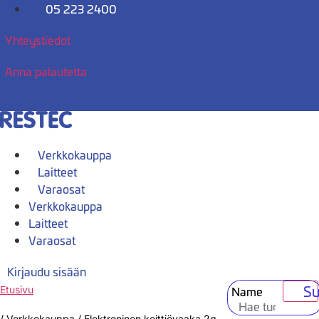
Mene
05 223 2400
sisältöön
Yhteystiedot
Anna palautetta
Verkkokauppa
Laitteet
Varaosat
Verkkokauppa
Laitteet
Varaosat
Kirjaudu sisään
Su
Name
Etusivu
/
Verkkokauppa
/
Elektroninen keittiövaaka 2g-