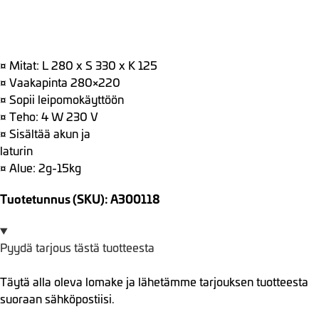
¤ Mitat: L 280 x S 330 x K 125
¤ Vaakapinta 280×220
¤ Sopii leipomokäyttöön
¤ Teho: 4 W 230 V
¤ Sisältää akun ja
laturin
¤ Alue: 2g-15kg
Tuotetunnus (SKU): A300118
Pyydä tarjous tästä tuotteesta
Täytä alla oleva lomake ja lähetämme tarjouksen tuotteesta
suoraan sähköpostiisi.