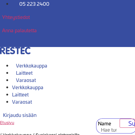
Mene
05 223 2400
sisältöön
Yhteystiedot
Anna palautetta
Verkkokauppa
Laitteet
Varaosat
Verkkokauppa
Laitteet
Varaosat
Kirjaudu sisään
Su
Name
Etusivu
/
Verkkokauppa
/
Suojakansi eletronisille