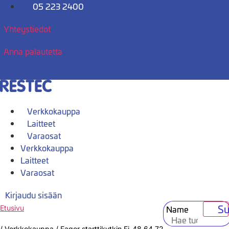
Mene
05 223 2400
sisältöön
Yhteystiedot
Anna palautetta
Verkkokauppa
Laitteet
Varaosat
Verkkokauppa
Laitteet
Varaosat
Kirjaudu sisään
Su
Name
Etusivu
/
Verkkokauppa
/
Fagor starttikytkin Fi-48,64,72