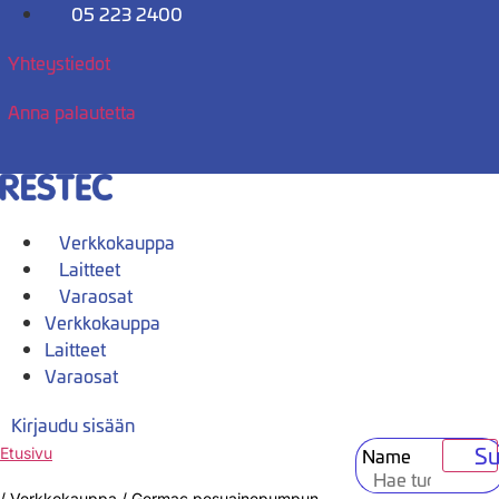
Mene
05 223 2400
sisältöön
Yhteystiedot
Anna palautetta
Verkkokauppa
Laitteet
Varaosat
Verkkokauppa
Laitteet
Varaosat
Kirjaudu sisään
Su
Name
Etusivu
/
Verkkokauppa
/
Germac pesuainepumpun