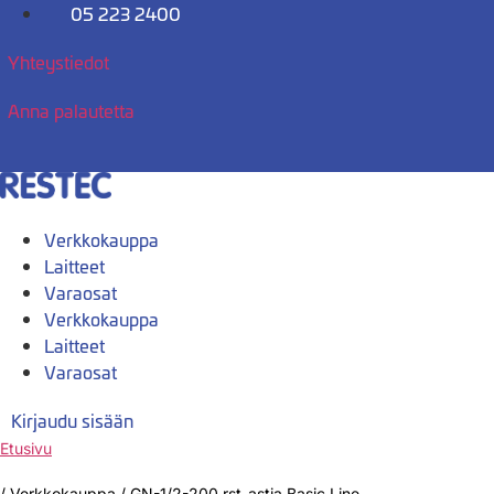
Mene
05 223 2400
sisältöön
Yhteystiedot
Anna palautetta
Verkkokauppa
Laitteet
Varaosat
Verkkokauppa
Laitteet
Varaosat
Kirjaudu sisään
Etusivu
/
Verkkokauppa
/
GN-1/2-200 rst-astia Basic Line