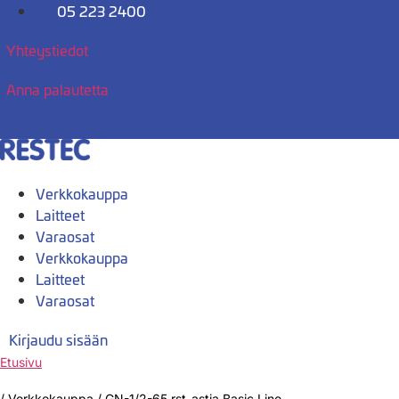
Mene
05 223 2400
sisältöön
Yhteystiedot
Anna palautetta
Verkkokauppa
Laitteet
Varaosat
Verkkokauppa
Laitteet
Varaosat
Kirjaudu sisään
Etusivu
/
Verkkokauppa
/
GN-1/2-65 rst-astia Basic Line