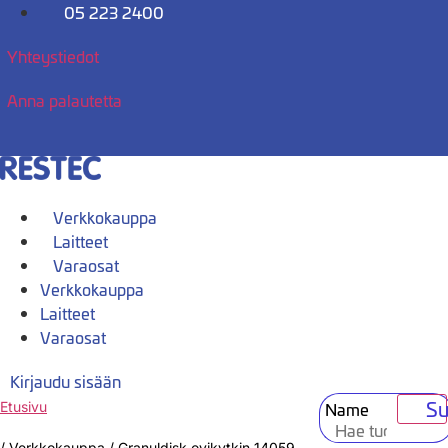
Mene
05 223 2400
sisältöön
Yhteystiedot
Anna palautetta
Verkkokauppa
Laitteet
Varaosat
Verkkokauppa
Laitteet
Varaosat
Kirjaudu sisään
Su
Name
Etusivu
/
Verkkokauppa
/
Granuldisk ovikytkin 14059