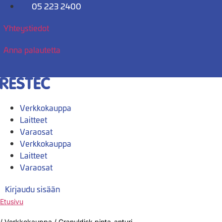
Mene
05 223 2400
sisältöön
Yhteystiedot
Anna palautetta
Verkkokauppa
Laitteet
Varaosat
Verkkokauppa
Laitteet
Varaosat
Kirjaudu sisään
Etusivu
/
Verkkokauppa
/
Granuldisk pinta-anturi