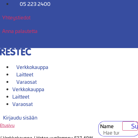
Mene
05 223 2400
sisältöön
Yhteystiedot
Anna palautetta
Verkkokauppa
Laitteet
Varaosat
Verkkokauppa
Laitteet
Varaosat
Kirjaudu sisään
Su
Name
Etusivu
/
Verkkokauppa
/
Hatco uunilamppu E27 40W