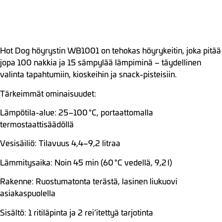
Hot Dog höyrystin WB1001 on tehokas höyrykeitin, joka pitää
jopa 100 nakkia ja 15 sämpylää lämpiminä – täydellinen
valinta tapahtumiin, kioskeihin ja snack-pisteisiin.
Tärkeimmät ominaisuudet:
Lämpötila-alue: 25–100 °C, portaattomalla
termostaattisäädöllä
Vesisäiliö: Tilavuus 4,4–9,2 litraa
Lämmitysaika: Noin 45 min (60 °C vedellä, 9,2 l)
Rakenne: Ruostumatonta terästä, lasinen liukuovi
asiakaspuolella
Sisältö: 1 ritiläpinta ja 2 rei’itettyä tarjotinta