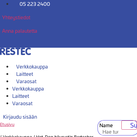
Mene
05 223 2400
sisältöön
Yhteystiedot
Anna palautetta
Verkkokauppa
Laitteet
Varaosat
Verkkokauppa
Laitteet
Varaosat
Kirjaudu sisään
Su
Name
Etusivu
/
Verkkokauppa
/
Hot-Dog höyrystin Bartscher