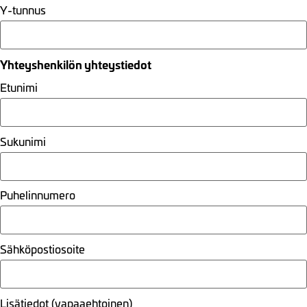
Y-tunnus
Yhteyshenkilön yhteystiedot
Etunimi
Sukunimi
Puhelinnumero
Sähköpostiosoite
Lisätiedot (vapaaehtoinen)