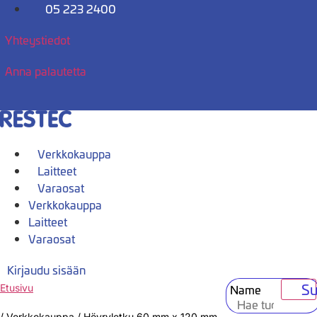
Mene
05 223 2400
sisältöön
Yhteystiedot
Anna palautetta
Verkkokauppa
Laitteet
Varaosat
Verkkokauppa
Laitteet
Varaosat
Kirjaudu sisään
Su
Name
Etusivu
/
Verkkokauppa
/
Höyryletku 60 mm x 120 mm