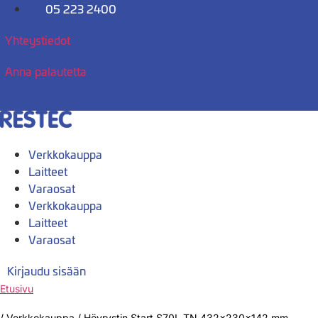
Mene
05 223 2400
sisältöön
Yhteystiedot
Anna palautetta
Verkkokauppa
Laitteet
Varaosat
Verkkokauppa
Laitteet
Varaosat
Kirjaudu sisään
Etusivu
/
Verkkokauppa
/
Höyrystin Start S70L TN 432x230x142 mm