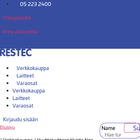
Mene
05 223 2400
sisältöön
Yhteystiedot
Anna palautetta
Verkkokauppa
Laitteet
Varaosat
Verkkokauppa
Laitteet
Varaosat
Kirjaudu sisään
Su
Name
Etusivu
/
Verkkokauppa
/
Huuhteluyhteen tiiviste Neo