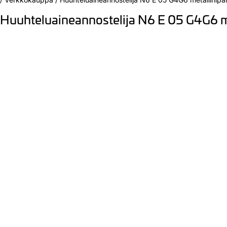
Huuhteluaineannostelija N6 E 05 G4G6 me