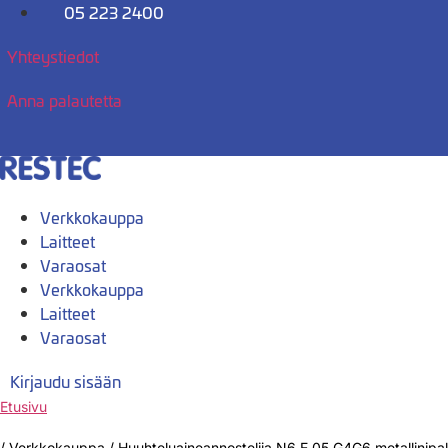
Mene
05 223 2400
sisältöön
Yhteystiedot
Anna palautetta
Verkkokauppa
Laitteet
Varaosat
Verkkokauppa
Laitteet
Varaosat
Kirjaudu sisään
Etusivu
/
Verkkokauppa
/
Huuhteluaineannostelija N6 E 05 G4G6 metallinipal