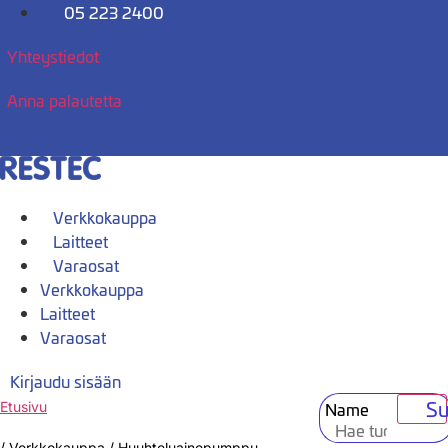
Mene
05 223 2400
sisältöön
Yhteystiedot
Anna palautetta
Verkkokauppa
Laitteet
Varaosat
Verkkokauppa
Laitteet
Varaosat
Kirjaudu sisään
Su
Name
Etusivu
/
Verkkokauppa
/
Huuhteluainepumppu