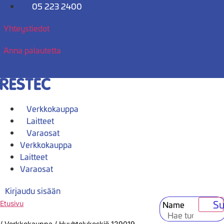
Mene
05 223 2400
sisältöön
Yhteystiedot
Anna palautetta
Verkkokauppa
Laitteet
Varaosat
Verkkokauppa
Laitteet
Varaosat
Kirjaudu sisään
Su
Name
Etusivu
/
Verkkokauppa
/
Huuhtelukeskiö 129019