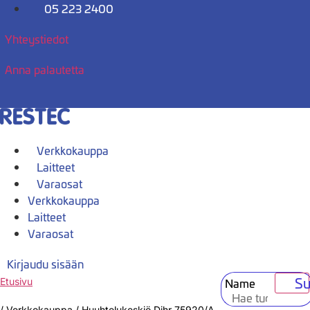
Mene
05 223 2400
sisältöön
Yhteystiedot
Anna palautetta
Verkkokauppa
Laitteet
Varaosat
Verkkokauppa
Laitteet
Varaosat
Kirjaudu sisään
Su
Name
Etusivu
/
Verkkokauppa
/
Huuhtelukeskiö Dihr 75920/A