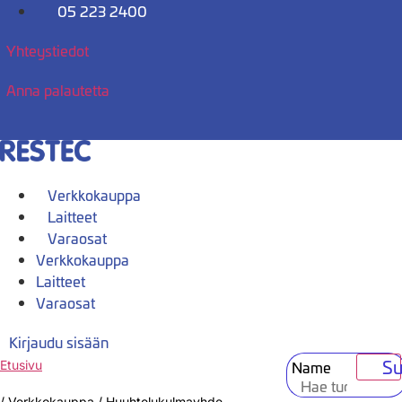
Mene
05 223 2400
sisältöön
Yhteystiedot
Anna palautetta
Verkkokauppa
Laitteet
Varaosat
Verkkokauppa
Laitteet
Varaosat
Kirjaudu sisään
Su
Name
Etusivu
/
Verkkokauppa
/
Huuhtelukulmayhde